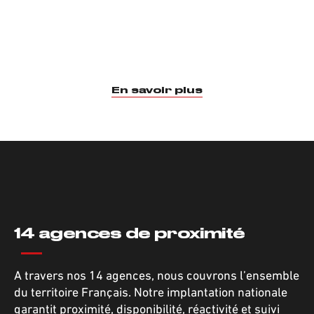
Reporting
Participer dans la mise à jour des tableaux
de bord d’Exploitation: mise à jour des
En savoir plus
Plans de Prévention et Consignes
d’Application, le suivi des
Plans d’Action, des Réclamations, et des
contrôles obligatoires.
14 agences de proximité
A travers nos 14 agences, nous couvrons l’ensemble
du territoire Français. Notre implantation nationale
garantit proximité, disponibilité, réactivité et suivi