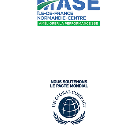
formation
En relation avec le Responsable
d’Exploitation, évaluation des besoins en
formation
Gestion des plannings
Remonter les informations terrain au
responsable planning pour optimiser la
planification
Gestion de la démarche SSE et Qualité
Veiller au respect de la législation en
vigueur en matière de sécurité et conditions
de travail, de la convention collective et des